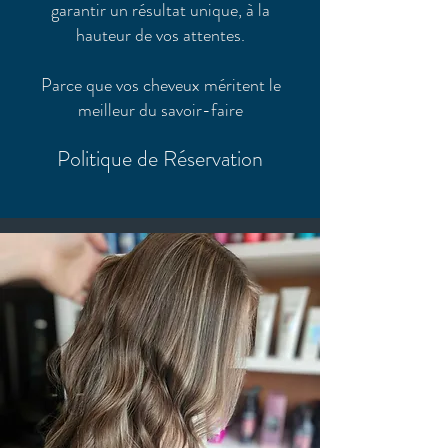
garantir un résultat unique, à la
hauteur de vos attentes.
Parce que vos cheveux méritent le
meilleur du savoir-faire
Politique de Réservation
COUPE & MISE EN PLIS
N. Talent
Junior
Senior
Élite