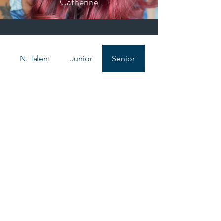
Catherine
N. Talent
Junior
Senior
Élite